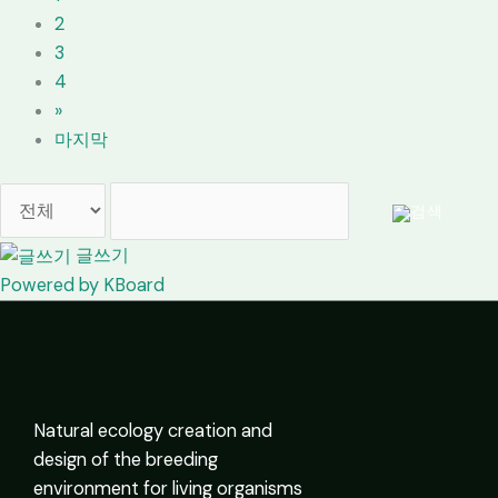
2
3
4
»
마지막
글쓰기
Powered by KBoard
Natural ecology creation and
design of the breeding
environment for living organisms