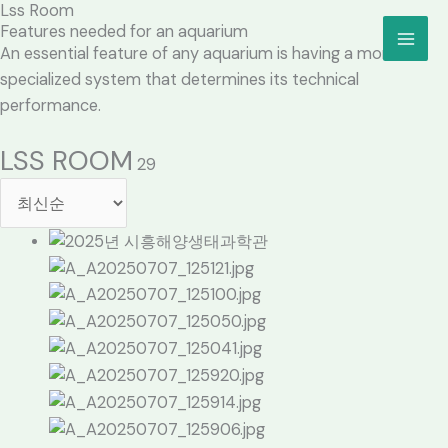
Lss Room
콘
MAI
Features needed for an aquarium
텐
An essential feature of any aquarium is having a more
ME
츠
specialized system that determines its technical
로
performance.
건
너
LSS ROOM
29
뛰
기