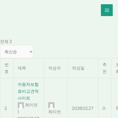
콘
MAI
텐
ME
츠
로
건
너
전체 2
뛰
기
번
추
제목
작성자
작성일
호
천
자동차보험
료비교견적
사이트
최미연
2
2026.02.27
0
1
|
최미연